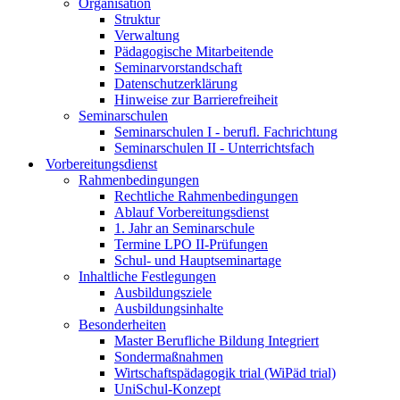
Organisation
Struktur
Verwaltung
Pädagogische Mitarbeitende
Seminarvorstandschaft
Datenschutzerklärung
Hinweise zur Barrierefreiheit
Seminarschulen
Seminarschulen I - berufl. Fachrichtung
Seminarschulen II - Unterrichtsfach
Vorbereitungsdienst
Rahmenbedingungen
Rechtliche Rahmenbedingungen
Ablauf Vorbereitungsdienst
1. Jahr an Seminarschule
Termine LPO II-Prüfungen
Schul- und Hauptseminartage
Inhaltliche Festlegungen
Ausbildungsziele
Ausbildungsinhalte
Besonderheiten
Master Berufliche Bildung Integriert
Sondermaßnahmen
Wirtschaftspädagogik trial (WiPäd trial)
UniSchul-Konzept