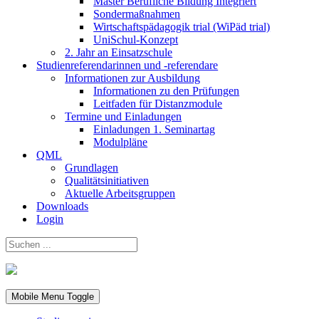
Master Berufliche Bildung Integriert
Sondermaßnahmen
Wirtschaftspädagogik trial (WiPäd trial)
UniSchul-Konzept
2. Jahr an Einsatzschule
Studienreferendarinnen und -referendare
Informationen zur Ausbildung
Informationen zu den Prüfungen
Leitfaden für Distanzmodule
Termine und Einladungen
Einladungen 1. Seminartag
Modulpläne
QML
Grundlagen
Qualitätsinitiativen
Aktuelle Arbeitsgruppen
Downloads
Login
Mobile Menu Toggle