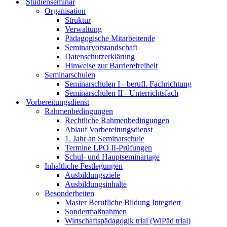
Studienseminar
Organisation
Struktur
Verwaltung
Pädagogische Mitarbeitende
Seminarvorstandschaft
Datenschutzerklärung
Hinweise zur Barrierefreiheit
Seminarschulen
Seminarschulen I - berufl. Fachrichtung
Seminarschulen II - Unterrichtsfach
Vorbereitungsdienst
Rahmenbedingungen
Rechtliche Rahmenbedingungen
Ablauf Vorbereitungsdienst
1. Jahr an Seminarschule
Termine LPO II-Prüfungen
Schul- und Hauptseminartage
Inhaltliche Festlegungen
Ausbildungsziele
Ausbildungsinhalte
Besonderheiten
Master Berufliche Bildung Integriert
Sondermaßnahmen
Wirtschaftspädagogik trial (WiPäd trial)