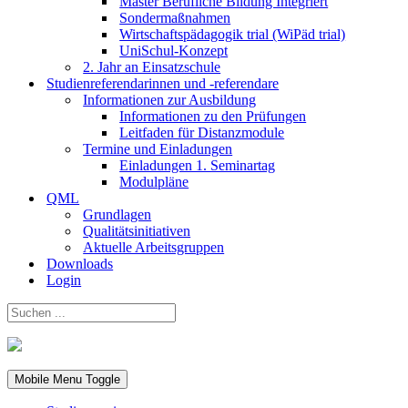
Master Berufliche Bildung Integriert
Sondermaßnahmen
Wirtschaftspädagogik trial (WiPäd trial)
UniSchul-Konzept
2. Jahr an Einsatzschule
Studienreferendarinnen und -referendare
Informationen zur Ausbildung
Informationen zu den Prüfungen
Leitfaden für Distanzmodule
Termine und Einladungen
Einladungen 1. Seminartag
Modulpläne
QML
Grundlagen
Qualitätsinitiativen
Aktuelle Arbeitsgruppen
Downloads
Login
Mobile Menu Toggle