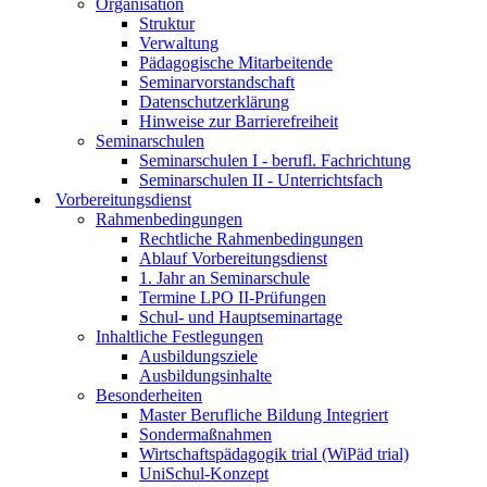
Organisation
Struktur
Verwaltung
Pädagogische Mitarbeitende
Seminarvorstandschaft
Datenschutzerklärung
Hinweise zur Barrierefreiheit
Seminarschulen
Seminarschulen I - berufl. Fachrichtung
Seminarschulen II - Unterrichtsfach
Vorbereitungsdienst
Rahmenbedingungen
Rechtliche Rahmenbedingungen
Ablauf Vorbereitungsdienst
1. Jahr an Seminarschule
Termine LPO II-Prüfungen
Schul- und Hauptseminartage
Inhaltliche Festlegungen
Ausbildungsziele
Ausbildungsinhalte
Besonderheiten
Master Berufliche Bildung Integriert
Sondermaßnahmen
Wirtschaftspädagogik trial (WiPäd trial)
UniSchul-Konzept