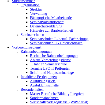
Studienseminar
Organisation
Struktur
Verwaltung
Pädagogische Mitarbeitende
Seminarvorstandschaft
Datenschutzerklärung
Hinweise zur Barrierefreiheit
Seminarschulen
Seminarschulen I - berufl. Fachrichtung
Seminarschulen II - Unterrichtsfach
Vorbereitungsdienst
Rahmenbedingungen
Rechtliche Rahmenbedingungen
Ablauf Vorbereitungsdienst
1. Jahr an Seminarschule
Termine LPO II-Prüfungen
Schul- und Hauptseminartage
Inhaltliche Festlegungen
Ausbildungsziele
Ausbildungsinhalte
Besonderheiten
Master Berufliche Bildung Integriert
Sondermaßnahmen
Wirtschaftspädagogik trial (WiPäd trial)