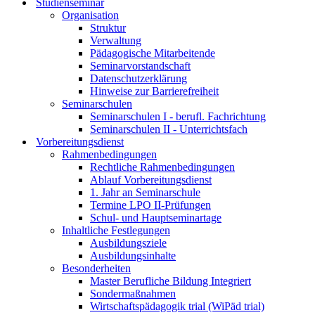
Studienseminar
Organisation
Struktur
Verwaltung
Pädagogische Mitarbeitende
Seminarvorstandschaft
Datenschutzerklärung
Hinweise zur Barrierefreiheit
Seminarschulen
Seminarschulen I - berufl. Fachrichtung
Seminarschulen II - Unterrichtsfach
Vorbereitungsdienst
Rahmenbedingungen
Rechtliche Rahmenbedingungen
Ablauf Vorbereitungsdienst
1. Jahr an Seminarschule
Termine LPO II-Prüfungen
Schul- und Hauptseminartage
Inhaltliche Festlegungen
Ausbildungsziele
Ausbildungsinhalte
Besonderheiten
Master Berufliche Bildung Integriert
Sondermaßnahmen
Wirtschaftspädagogik trial (WiPäd trial)