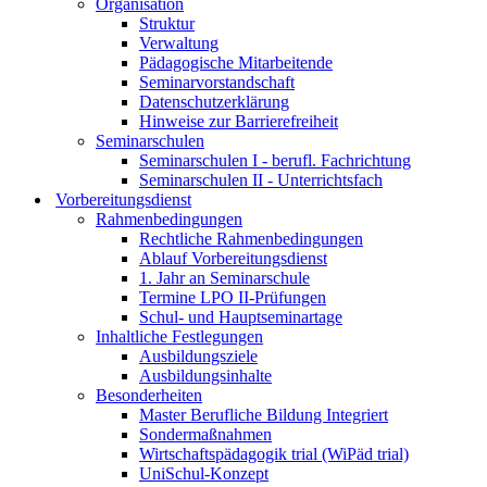
Organisation
Struktur
Verwaltung
Pädagogische Mitarbeitende
Seminarvorstandschaft
Datenschutzerklärung
Hinweise zur Barrierefreiheit
Seminarschulen
Seminarschulen I - berufl. Fachrichtung
Seminarschulen II - Unterrichtsfach
Vorbereitungsdienst
Rahmenbedingungen
Rechtliche Rahmenbedingungen
Ablauf Vorbereitungsdienst
1. Jahr an Seminarschule
Termine LPO II-Prüfungen
Schul- und Hauptseminartage
Inhaltliche Festlegungen
Ausbildungsziele
Ausbildungsinhalte
Besonderheiten
Master Berufliche Bildung Integriert
Sondermaßnahmen
Wirtschaftspädagogik trial (WiPäd trial)
UniSchul-Konzept