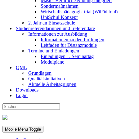
Master Berufliche Bildung Integriert
Sondermaßnahmen
Wirtschaftspädagogik trial (WiPäd trial)
UniSchul-Konzept
2. Jahr an Einsatzschule
Studienreferendarinnen und -referendare
Informationen zur Ausbildung
Informationen zu den Prüfungen
Leitfaden für Distanzmodule
Termine und Einladungen
Einladungen 1. Seminartag
Modulpläne
QML
Grundlagen
Qualitätsinitiativen
Aktuelle Arbeitsgruppen
Downloads
Login
Mobile Menu Toggle